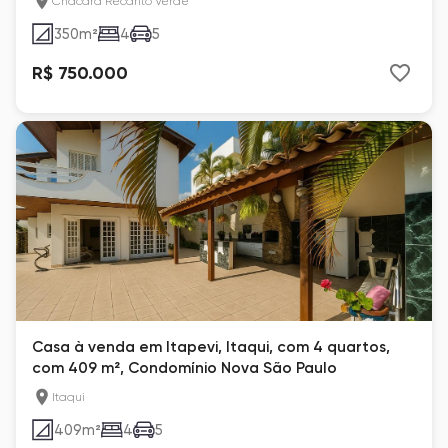
Chácara Recanto Verde
350
m²
4
5
R$ 750.000
Casa à venda em Itapevi, Itaqui, com 4 quartos,
com 409 m², Condomínio Nova São Paulo
Itaqui
409
m²
4
5