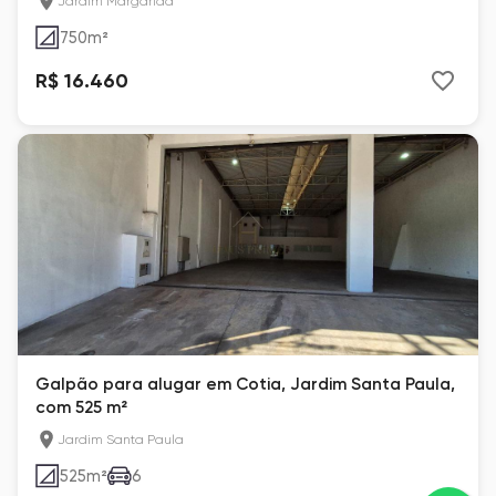
Jardim Margarida
750
m²
R$ 16.460
Galpão para alugar em Cotia, Jardim Santa Paula,
com 525 m²
Jardim Santa Paula
525
m²
6