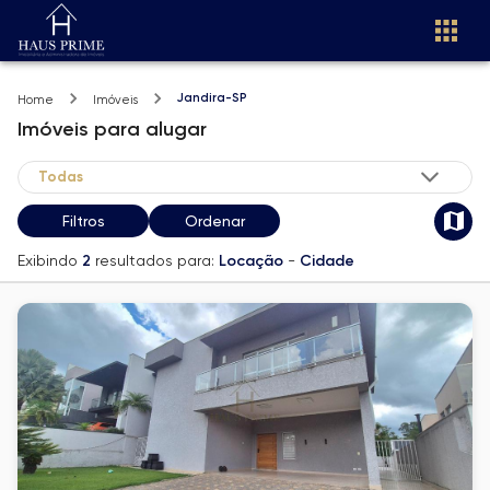
Jandira-SP
Home
Imóveis
Imóveis
para alugar
Filtros
Ordenar
Exibindo
2
resultados para:
Locação
-
Cidade