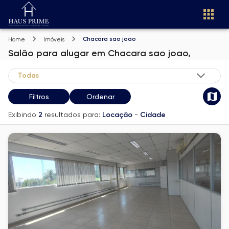
Chacara sao joao
Home
Imóveis
Salão
para alugar
em
Chacara sao joao,
Filtros
Ordenar
Exibindo
2
resultados para:
Locação
-
Cidade