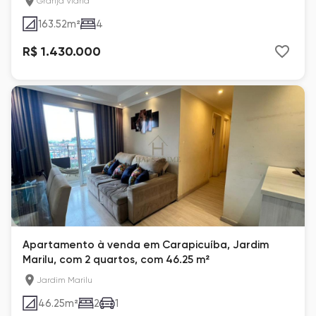
Granja Viana
163.52
m²
4
R$ 1.430.000
Apartamento à venda em Carapicuíba, Jardim
Marilu, com 2 quartos, com 46.25 m²
Jardim Marilu
46.25
m²
2
1