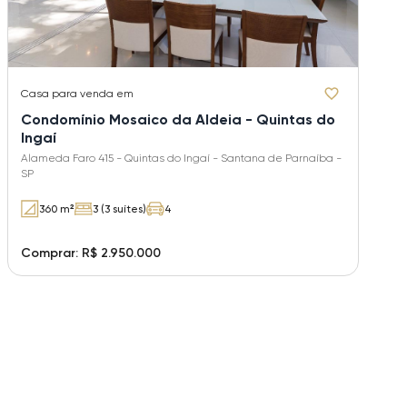
Casa
para venda em
Condomínio Mosaico da Aldeia - Quintas do
Ingaí
Alameda Faro 415 - Quintas do Ingaí - Santana de Parnaíba -
SP
360 m²
3 (3 suítes)
4
Comprar: R$ 2.950.000