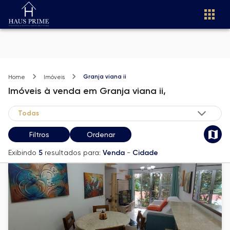
Granja viana ii
Home
Imóveis
Imóveis
à venda
em
Granja viana ii,
Filtros
Ordenar
Exibindo
5
resultados para:
Venda
-
Cidade