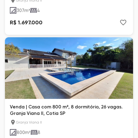
Granja Viana II
307
m²
4
R$ 1.697.000
Venda | Casa com 800 m², 8 dormitório, 26 vagas.
Granja Viana II, Cotia SP
Granja Viana II
800
m²
8