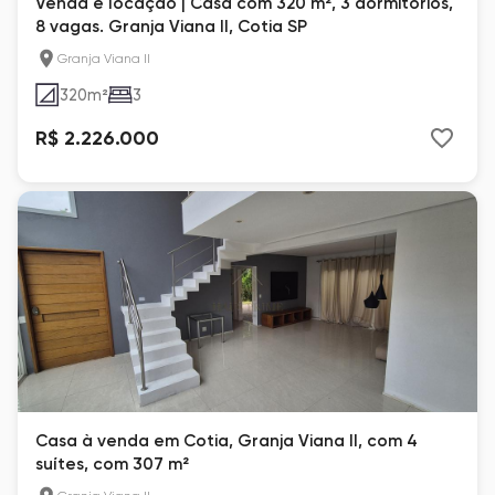
Venda e locação | Casa com 320 m², 3 dormitórios,
8 vagas. Granja Viana II, Cotia SP
Granja Viana II
320
m²
3
R$ 2.226.000
Casa à venda em Cotia, Granja Viana II, com 4
suítes, com 307 m²