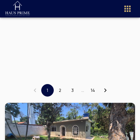
1
2
3
...
14