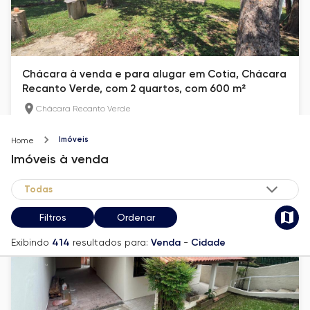
Chácara à venda e para alugar em Cotia, Chácara
Recanto Verde, com 2 quartos, com 600 m²
Chácara Recanto Verde
40
m²
2
Imóveis
Home
R$ 400.000
Imóveis
à venda
Filtros
Ordenar
Exibindo
414
resultados para:
Venda
-
Cidade