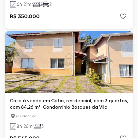
64.21
m²
2
2
R$ 350.000
Casa à venda em Cotia, residencial, com 3 quartos,
com 84.26 m², Condomínio Bosques da Vila
residencial
84.26
m²
3