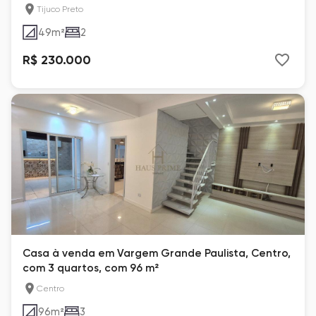
Veredas
Tijuco Preto
49
m²
2
R$ 230.000
Casa à venda em Vargem Grande Paulista, Centro,
com 3 quartos, com 96 m²
Centro
96
m²
3