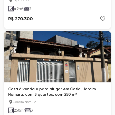
Tijuco Preto
49
m²
2
R$ 270.300
Casa à venda e para alugar em Cotia, Jardim
Nomura, com 3 quartos, com 250 m²
Jardim Nomura
250
m²
3