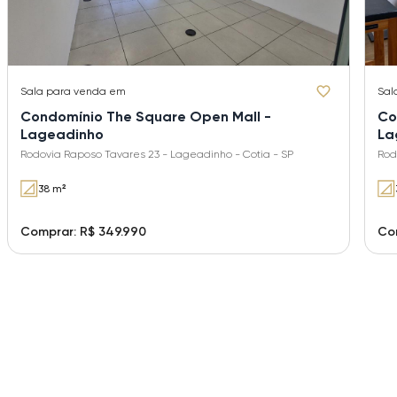
Sala
para venda em
Sal
Condomínio The Square Open Mall -
Co
Lageadinho
La
Rodovia Raposo Tavares 23 - Lageadinho - Cotia - SP
Rod
38 m²
Comprar: R$ 349.990
Co