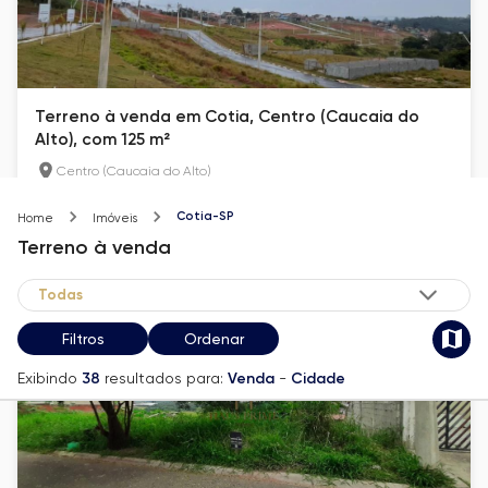
Terreno à venda em Cotia, Centro (Caucaia do
Alto), com 125 m²
Centro (Caucaia do Alto)
125
m²
Cotia-SP
Home
Imóveis
Terreno
à venda
R$ 99.999
Filtros
Ordenar
Exibindo
38
resultados para:
Venda
-
Cidade