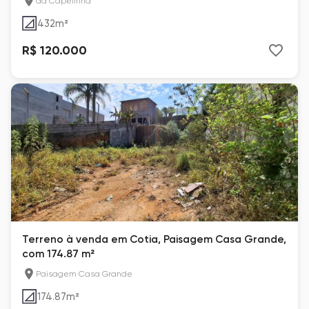
da Capelinha
432
m²
R$ 120.000
Terreno à venda em Cotia, Paisagem Casa Grande,
com 174.87 m²
Paisagem Casa Grande
174.87
m²