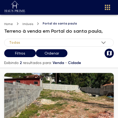
Portal do santa paula
Home
Imóveis
Terreno
à venda
em
Portal do santa paula,
Filtros
Ordenar
Exibindo
2
resultados para:
Venda
-
Cidade