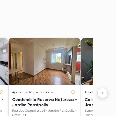
Apartamento
para venda em
Apartamento
para 
 -
Condominio Reserva Natureza -
Condominio Do
Jardim Petrópolis
Jardim Ísis
de
Rua dos Coqueirais 65 - Jardim Petrópolis -
Estrada Morro Grande
Cotia - SP
Cotia - SP