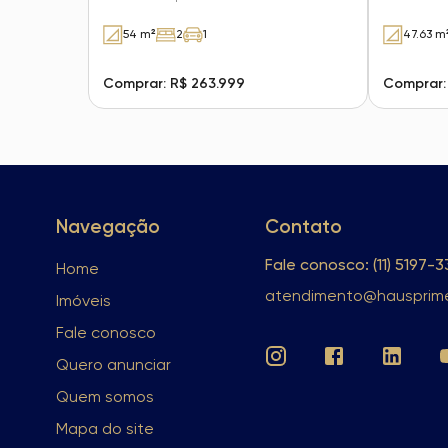
54 m²
2
1
47.63 m
Comprar: R$ 263.999
Comprar:
Navegação
Contato
Fale conosco: (11) 5197-
Home
atendimento@hausprime
Imóveis
Fale conosco
Quero anunciar
Quem somos
Mapa do site