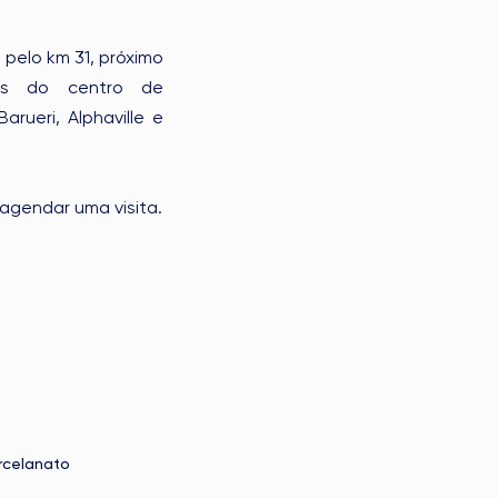
pelo km 31, próximo
os do centro de
rueri, Alphaville e
agendar uma visita.
rcelanato