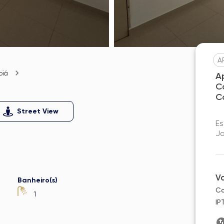
A
piá
A
C
C
Street View
Es
Ja
V
Banheiro(s)
Co
1
IP