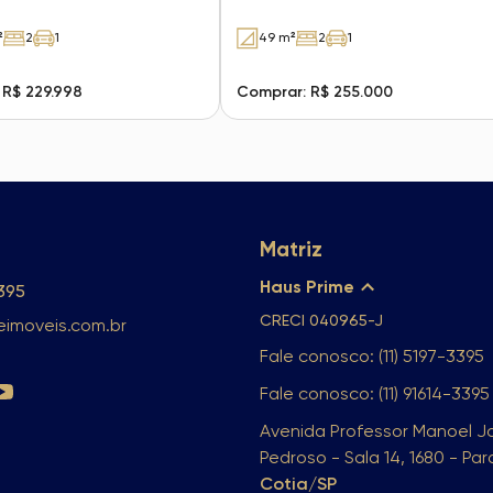
²
2
1
49 m²
2
1
 R$ 229.998
Comprar: R$ 255.000
Matriz
Haus Prime
3395
CRECI
040965-J
imoveis.com.br
Fale conosco: (11) 5197-3395
Fale conosco: (11) 91614-3395
Avenida Professor Manoel J
Pedroso - Sala 14, 1680 - Pa
Cotia/SP