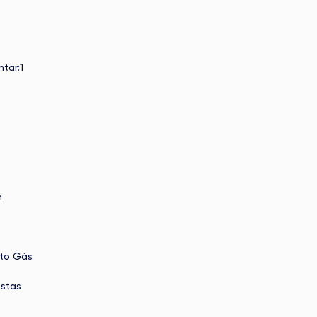
ntar:1
h
to Gás
estas