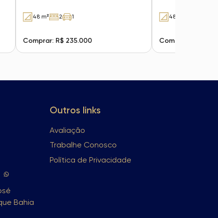
48 m²
2
1
48 m²
2
1
Comprar: R$ 235.000
Comprar: R$ 270.
Outros links
Avaliação
Trabalhe Conosco
Política de Privacidade
osé
rque Bahia