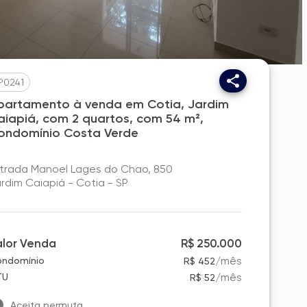
P0241
partamento à venda em Cotia, Jardim
aiapiá, com 2 quartos, com 54 m²,
ondomínio Costa Verde
trada Manoel Lages do Chao, 850
rdim Caiapiá - Cotia - SP
alor Venda
R$ 250.000
/
mês
ndomínio
R$ 452
/
mês
TU
R$ 52
Aceita permuta