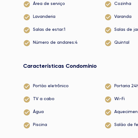
Área de serviço
Cozinha
Lavanderia
Varanda
Salas de estar:1
Salas de ja
Número de andares:4
Quintal
Características Condomínio
Portão eletrônico
Portaria 24
TV a cabo
Wi-Fi
Água
Aquecimen
Piscina
Salão de f