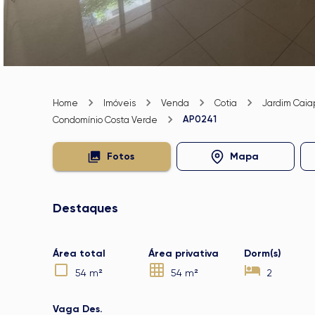
Home
Imóveis
Venda
Cotia
Jardim Caia
AP0241
Condomínio Costa Verde
Fotos
Mapa
Destaques
Área total
Área privativa
Dorm(s)
54 m²
54 m²
2
Vaga Des.