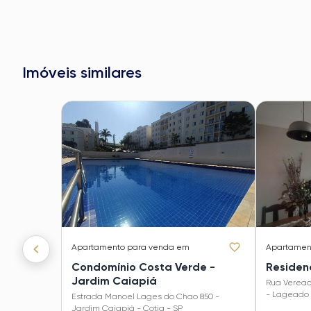
Imóveis similares
Apartamento
para venda em
Apartamen
Condomínio Costa Verde -
Jardim Caiapiá
Rua Veread
- Lageado 
Estrada Manoel Lages do Chao 850 -
Jardim Caiapiá - Cotia - SP