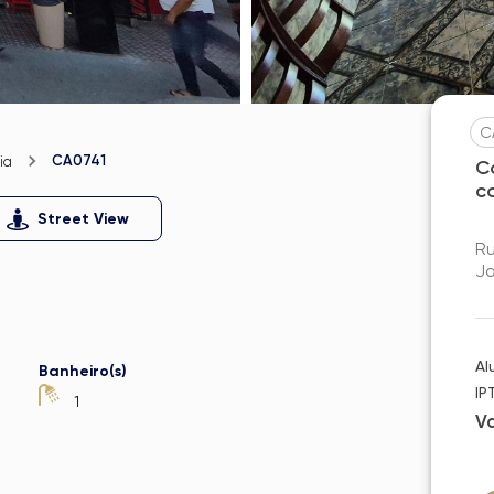
C
CA0741
ia
C
c
Street View
Ru
Ja
Al
Banheiro(s)
IP
1
V