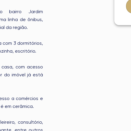
o bairro Jardim
ma linha de ônibus,
l da região.
 com 3 dormitórios,
zinha, escritório.
a casa, com acesso
or do imóvel já está
cesso a comércios e
o é em cerâmica.
eiro, consultório,
hante, entre outros