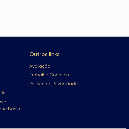
Outros links
Avaliação
Trabalhe Conosco
Política de Privacidade
osé
rque Bahia