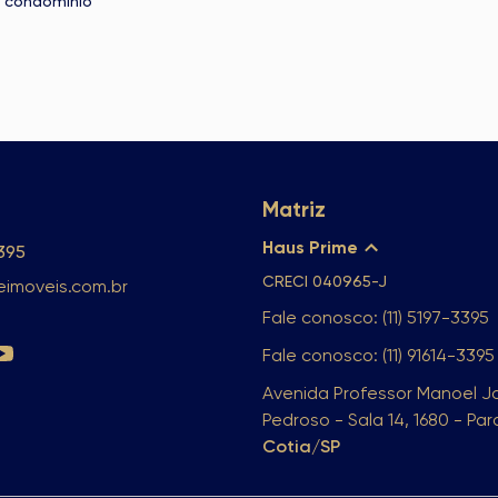
 condomínio
Matriz
Haus Prime
3395
CRECI
040965-J
imoveis.com.br
Fale conosco: (11) 5197-3395
Fale conosco: (11) 91614-3395
Avenida Professor Manoel J
Pedroso - Sala 14, 1680 - Pa
Cotia/SP