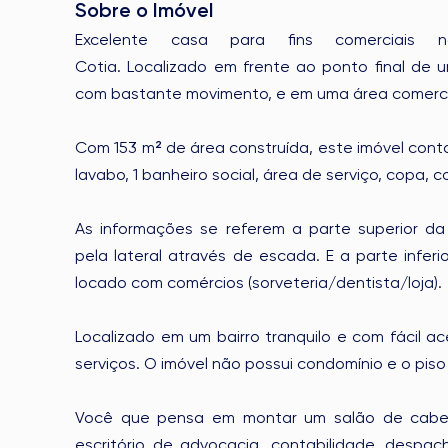
Sobre o Imóvel
Excelente casa para fins comerciais n
Cotia. Localizado em frente ao ponto final de u
com bastante movimento, e em uma área comercia
Com 153 m² de área construída, este imóvel conta
lavabo, 1 banheiro social, área de serviço, copa, co
As informações se referem a parte superior d
pela lateral através de escada. E a parte inferi
locado com comércios (sorveteria/dentista/loja).
Localizado em um bairro tranquilo e com fácil a
serviços. O imóvel não possui condomínio e o pis
Você que pensa em montar um salão de cabeleir
escritório de advocacia, contabilidade, despac