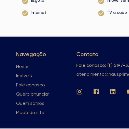
Esgoto
Imóvel sem
Internet
TV a cabo
Navegação
Contato
Fale conosco: (11) 5197-
Home
atendimento@hausprime
Imóveis
Fale conosco
Quero anunciar
Quem somos
Mapa do site