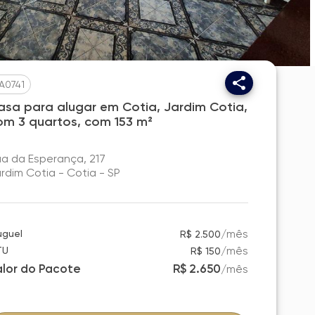
A0741
asa para alugar em Cotia, Jardim Cotia,
om 3 quartos, com 153 m²
a da Esperança, 217
rdim Cotia - Cotia - SP
/
mês
uguel
R$ 2.500
/
mês
TU
R$ 150
alor do Pacote
R$ 2.650
/
mês