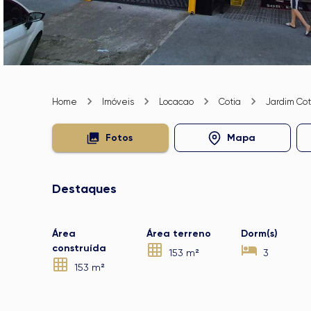
Home
Imóveis
Locacao
Cotia
Jardim Cot
Fotos
Mapa
Destaques
Área
Área terreno
Dorm(s)
construída
153 m²
3
153 m²