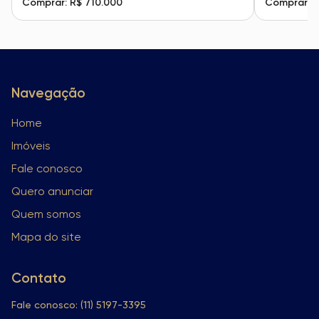
Comprar: R$ 710.000
Comprar: R
Navegação
Home
Imóveis
Fale conosco
Quero anunciar
Quem somos
Mapa do site
Contato
Fale conosco: (11) 5197-3395