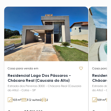
Casa
para venda em
Casa
para v
Residencial Lago Dos Pássaros -
Residenci
Chácara Real (Caucaia do Alto)
Chácara R
Estrada dos Pereiras 3000 - Chácara Real (Caucaia
Estrada dos 
do Alto) - Cotia - SP
do Alto) - Cot
103 m²
3 (2 suítes)
2
109 m²