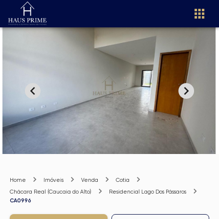
Home
Imóveis
Venda
Cotia
Chácara Real (Caucaia do Alto)
Residencial Lago Dos Pássaros
CA0996