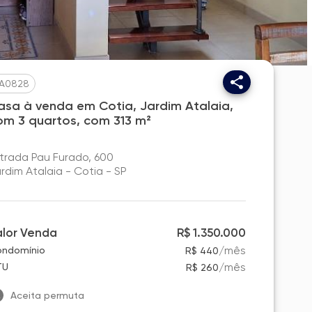
A0828
asa à venda em Cotia, Jardim Atalaia,
om 3 quartos, com 313 m²
trada Pau Furado, 600
rdim Atalaia - Cotia - SP
alor Venda
R$ 1.350.000
/
mês
ndomínio
R$ 440
/
mês
TU
R$ 260
Aceita permuta