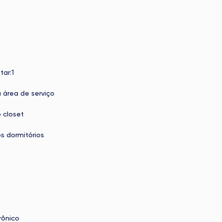
tar:1
 área de serviço
 closet
s dormitórios
rônico