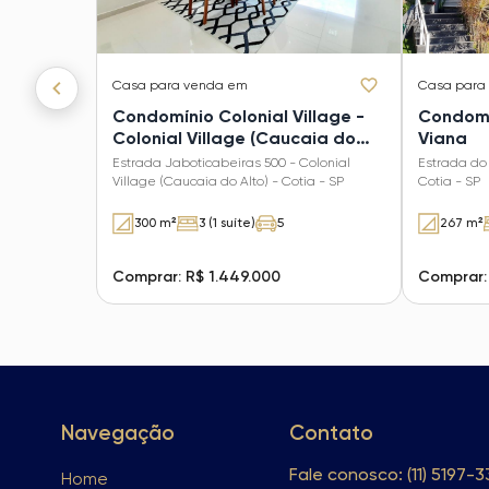
Casa
para venda em
Casa
para
Condomínio Colonial Village -
Condomín
Colonial Village (Caucaia do
Viana
Alto)
Estrada Jaboticabeiras 500 - Colonial
Estrada do
Village (Caucaia do Alto) - Cotia - SP
Cotia - SP
300 m²
3 (1 suíte)
5
267 m²
Comprar: R$ 1.449.000
Comprar:
Navegação
Contato
Fale conosco: (11) 5197-
Home