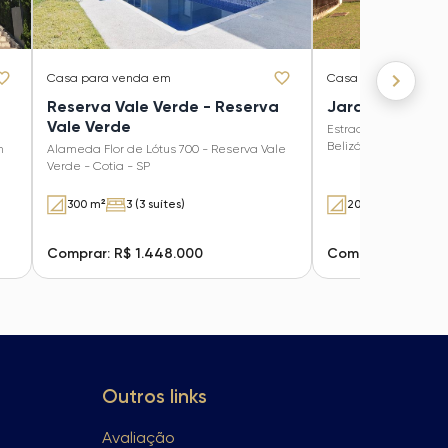
Casa
para venda em
Casa
para venda e
Reserva Vale Verde - Reserva
Jardim Belizári
Vale Verde
Estrada do Capuava 
Belizário - Cotia - SP
m
Alameda Flor de Lótus 700 - Reserva Vale
Verde - Cotia - SP
300 m²
3 (3 suítes)
200 m²
3 (1 suí
Comprar: R$ 1.448.000
Comprar: R$ 1.35
Outros links
Avaliação