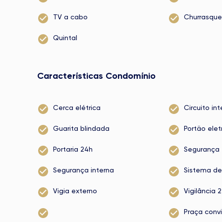
TV a cabo
Churrasque
Quintal
Características Condomínio
Cerca elétrica
Circuito in
Guarita blindada
Portão elet
Portaria 24h
Segurança
Segurança interna
Sistema de
Vigia externo
Vigilância 
Praça conv