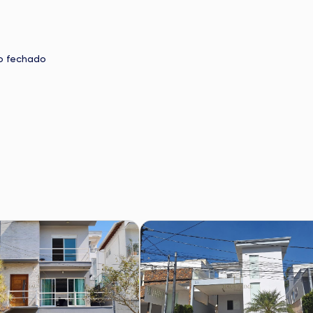
D
o fechado