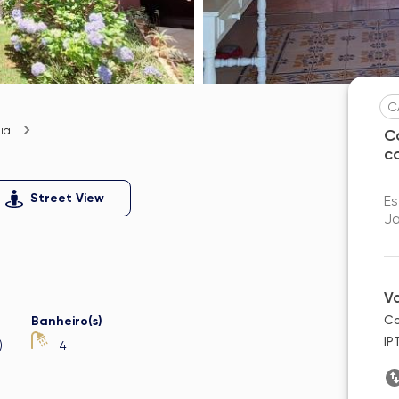
C
ia
C
c
Street View
Es
Ja
V
Co
Banheiro(s)
IP
)
4