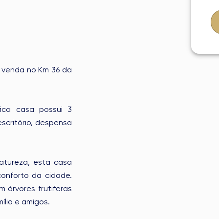
à venda no Km 36 da
ica casa possui 3
escritório, despensa
atureza, esta casa
nforto da cidade.
m árvores frutiferas
ília e amigos.