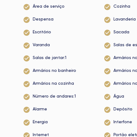
Área de serviço
Cozinha
Despensa
Lavanderia
Escritório
Sacada
Varanda
Salas de es
Salas de jantar:1
Armários na
Armários no banheiro
Armários no
Armários na cozinha
Armários no
Número de andares:1
Água
Alarme
Depósito
Energia
Interfone
Internet
Portão elet