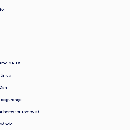
ira
terno de TV
rônico
 24h
 segurança
24 horas (automóvel)
ivência