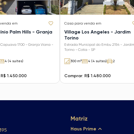
 venda em
Casa
para venda em
io Palm Hills - Granja
Village Los Angeles - Jardim
Torino
 Capuava 1700 - Granja Viana -
Estrada Municipal do Embu 2154 - Jardi
Torino - Cotia - SP
4 (4 suítes)
300 m²
4 (4 suítes)
2
 R$ 1.450.000
Comprar: R$ 1.480.000
Matriz
Haus Prime
3395