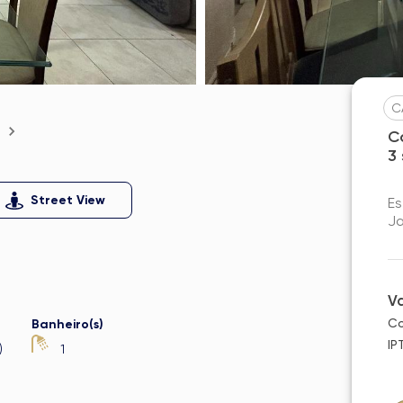
C
C
3
Street View
Es
Ja
V
Co
Banheiro(s)
IP
)
1