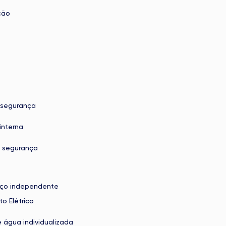
ção
 segurança
interna
 segurança
iço independente
o Elétrico
 água individualizada