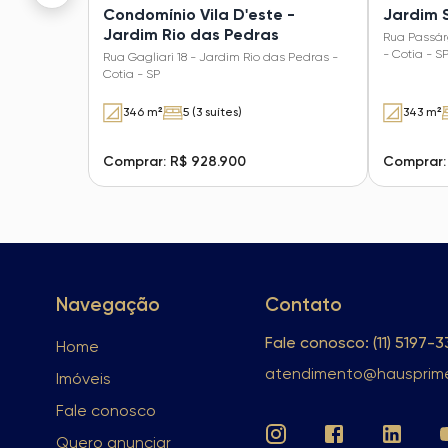
Condomínio Vila D'este -
Jardim 
Jardim Rio das Pedras
Rua Passár
- Cotia - S
Rua Gagliari 18 - Jardim Rio das Pedras -
Cotia - SP
346 m²
5 (3 suítes)
343 m²
Comprar: R$ 928.900
Comprar:
Navegação
Contato
Fale conosco: (11) 5197-
Home
atendimento@hausprime
Imóveis
Fale conosco
Quero anunciar