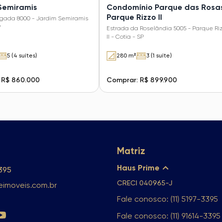
Semiramis
Condomínio Parque das Rosas
Parque Rizzo II
gada 8000 - Jardim Semiramis
P
Estrada da Roselândia 5005 - Parque Ri
II - Cotia - SP
5 (4 suítes)
280 m²
3 (1 suíte)
 R$ 860.000
Comprar: R$ 899.900
Matriz
Haus Prime
3395
CRECI
040965-J
imoveis.com.br
Fale conosco: (11) 5197-3395
Fale conosco: (11) 91614-3395