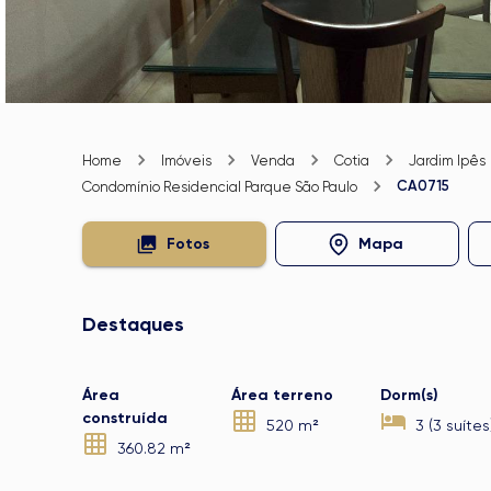
Home
Imóveis
Venda
Cotia
Jardim Ipês
CA0715
Condomínio Residencial Parque São Paulo
Fotos
Mapa
Destaques
Área
Área terreno
Dorm(s)
construída
520 m²
3 (3 suítes
360.82 m²