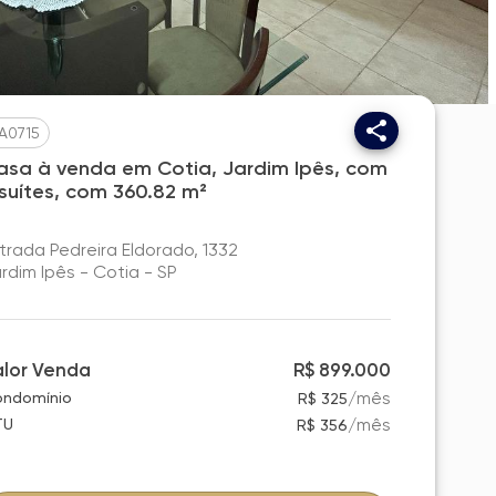
A0715
asa à venda em Cotia, Jardim Ipês, com
 suítes, com 360.82 m²
trada Pedreira Eldorado, 1332
rdim Ipês - Cotia - SP
alor Venda
R$ 899.000
/
mês
ndomínio
R$ 325
/
mês
TU
R$ 356