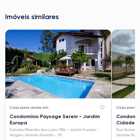
Imóveis similares
Casa
para venda em
Casa
para v
Condomínio Paysage Serein - Jardim
Condomíni
Europa
Cidade J
Estrada Ribeirão das Lajes 1184 - Jardim Europa -
Rua Rozário 
Vargem Grande Paulista - SP
Grande Pauli