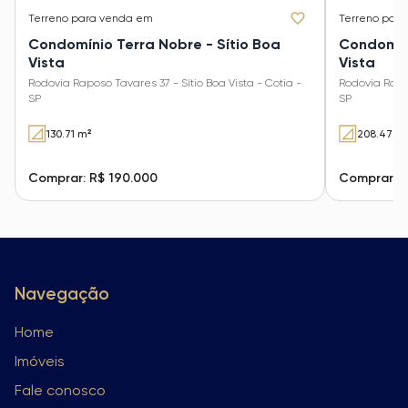
Terreno
para venda em
Terreno
para
Condomínio Terra Nobre - Sítio Boa
Condomíni
Vista
Vista
Rodovia Raposo Tavares 37 - Sítio Boa Vista - Cotia -
Rodovia Rapos
SP
SP
130.71 m²
208.47 m
Comprar: R$ 190.000
Comprar: R
Navegação
Home
Imóveis
Fale conosco