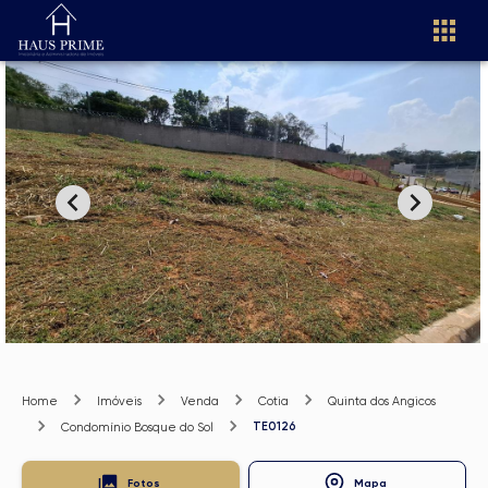
Home
Imóveis
Venda
Cotia
Quinta dos Angicos
TE0126
Condomínio Bosque do Sol
Fotos
Mapa